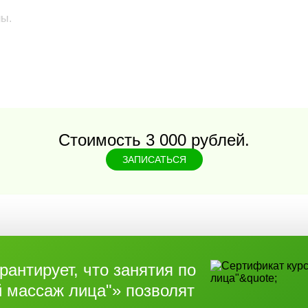
лы.
димо принести сменную обувь и спортивную
Стоимость 3 000 рублей.
ЗАПИСАТЬСЯ
омнить учебную программу;
ашей школе;
и;
;
антирует, что занятия по
 массаж лица"» позволят