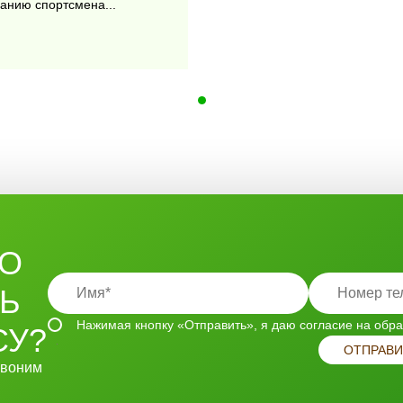
анию спортсмена...
тест и определение состояния мышц (тонус,
яния скелетной мускулатуры;
нта.
ТО
итесь определять гипо- и гипертонус мышц,
ТЬ
рной точки или миофасциального синдрома.
Нажимая кнопку «Отправить», я даю согласие на
обра
СУ?
ОТПРАВИ
звоним