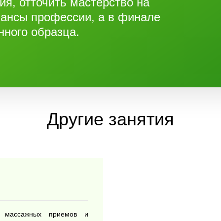
ия, отточить мастерство на
. Считается, что даже фибромиалгия - а от
нюансы профессии, а в финале
случаях начинается с триггерных точек.
нного образца.
ом, что они обычно вызывают боль в каком-
ых методов устранения боли основаны на
та боль возникает. Но триггерные точки почти
ек их испытывает. Отраженная боль - это как
ом упускается из вида и не устраняется сама
асстоянии.
Другие занятия
риггерных точек, работа с первопричиной
ь массажных приемов и