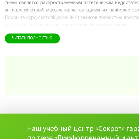
ткани является распространенным эстетическим недостатк
антицеллюлитный массаж является одним из наиболее эфф
Порой за курс, состоящий из 8-10 сеансов полностью восста
части тела: бедер, ягодиц и других локализаций целлюлита.
ЧИТАТЬ ПОЛНОСТЬЮ
В этом семинаре собраны 3 техники:
Лимфодренажный массаж
Антицеллюлитный массаж
Баночный массаж
Овладев этими техниками, вы сможете составлять инд
зависимости от целей массажа (убрать отечность тканей, помоч
Благодаря такой эффективности антицеллюлитный масс
массажиста не только выгодно, но и актуально обладать такой
Наш учебный центр «Секрет» гара
другим людям, помогать им становиться красивее и здоровее
по теме «Лимфодренажный и ан