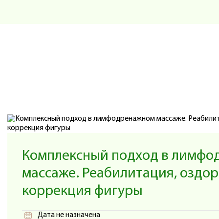
чутким и пристальным руководством мас
направляла в правильное русло работы! Вк
знания-это самый лучший и верный шаг и 
себе самом.Данный семинар оказался о
только как массажиста, но и как человек
окружающих. Однозначно, что после таког
обогатитесь знаниями о структуре и очень
полученные знания и навыки до соверше
позитивное и насыщенное время!
Комплексный подход в лимф
массаже. Реабилитация, оздор
коррекция фигуры
Дата не назначена