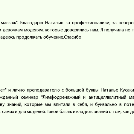
массаж". Благодарю Наталью за профессионализм, за невер
о девочкам моделям, которые доверились нам. Я получила не 
 Надеюсь продолжать обучение.Спасибо
рет" и лично преподавателю с большой буквы Наталье Кусаки
жданный семинар "Лимфодренажный и антицеллюлитный мас
ву знаний, которые мы впитали в себя, и буквально в пот
амих и для моделей. Такой багаж и кладезь знаний о том, как 
лать для всего этого, постановка рук, огромное количество т
о для такого бес условного видимого эффекта "на лицо" - минус 
 эмоций, какая разряда-и все это в дружеской, лёгкой обстанов