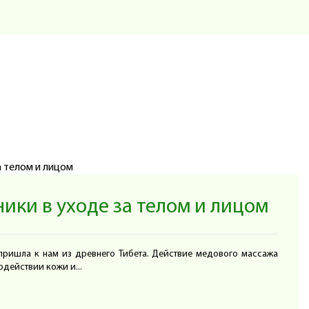
аждого
в свои
ости в
рёд не
себе и
азами,
те все
 такое
ики в уходе за телом и лицом
пришла к нам из древнего Тибета. Действие медового массажа
действии кожи и...