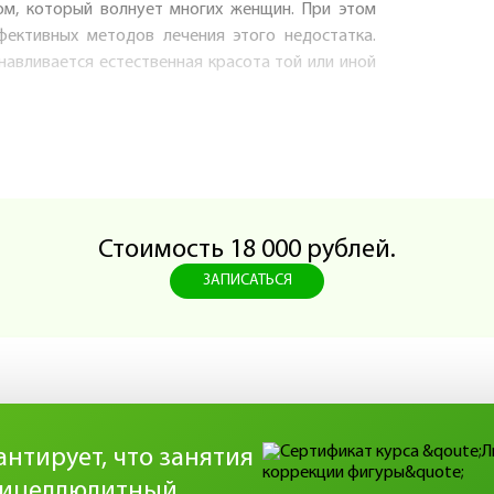
ом, который волнует многих женщин. При этом
ективных методов лечения этого недостатка.
навливается естественная красота той или иной
Стоимость 18 000 рублей.
ЗАПИСАТЬСЯ
ивидуальную программу коррекции фигуры в
ь в снижении веса, лифтинг кожи и т.д.)
аж обладает огромной популярностью и для
 техникой. В частности, если вы хотите помогать
нтирует, что занятия
, вам следует изучить теорию и практику данной
тицеллюлитный