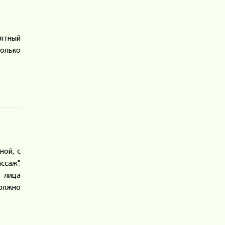
оятный
только
ной, с
саж".
е лица
должно
ехник,
3-6 см
ке под