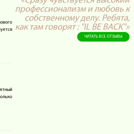
«Сразу чувствуется высокий
профессионализм и любовь к
собственному делу. Ребята,
нового
как там говорят : "IL BE BAСK"»
вуется
ЧИТАТЬ ВСЕ ОТЗЫВЫ
оятный
только