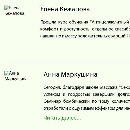
Елена Кежапова
Прошла курс обучения "Антицеллюлитный 
комфорт и доступность, отдельное спасиб
навыки, но и массу положительных эмоций.
Анна Маркушина
Сегодня, благодаря школе массажа "Сек
успехом и гордостью завершили долго
Семинар бомбический по тому количест
отработали с ощутимым эффектом для нас с
быть, как не должно быть и что нужно де
Читать далее...
правильное движение своего тела-и все эт
у наших моделей. А сколько положительных