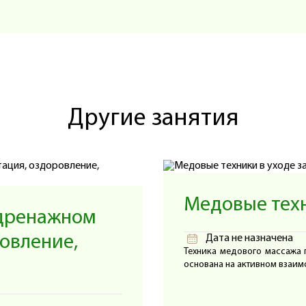
тера, каторая ни на минуту не упускала никого из нас и к
ладывать силу, энергию и денежные средства в свое развитие, 
к своему росту и собственной самооценке, к успеху и уверенн
чень существенным вкладом в лично моем продвижении впе
а, стремящегося к расширению кругозора, знаний и понятий о 
о семинара вы посмотрите на себя и свой образ жизни иными гл
Другие занятия
 важных особенностях нашего организма, и, конечно, отработае
нства. Огромное спасибо школе, Наташе и всем девушкам за
Медовые техн
одренажном
овление,
Дата не назначена
Техника медового массажа 
основана на активном взаимо