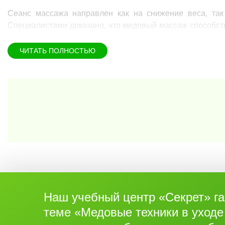
Сеанс массажа направлен как на снижение веса, так
Специалистами доказано, что медовый массаж способс
кислородом и питательными веществами, освобождает 
подкожно-жировой клетчатки, убирает отёки.
ЧИТАТЬ ПОЛНОСТЬЮ
Уже после первого сеанса медового массажа кожа стан
цвет, убирается дряблость кожи, выравниваются целлюли
Благодаря целебным свойствам мёда, медовый массаж с
быстрой и стойкой коррекции фигуры;
создания бархатистой и гладкой кожи,
выведения продуктов метаболизма
удаления излишков жирности
очистки пор кожи.
Наш учебный центр «Секрет» гар
На занятии вы научитесь:
теме «Медовые техники в уходе