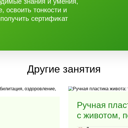
одимые знания и умения,
е, освоить тонкости и
а к массажу, зоны воздействия, завершение
 получить сертификат
кции фигуры;
 здоровья.
Другие занятия
Ручная плас
с животом, 