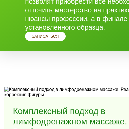
позволят приобрести все необх
правильной технике медового массажа;
отточить мастерство на практик
алгоритму проведения медового массажа (подготовк
сеанса массажа);
нюансы профессии, а в финале
сочетание с другими массажными техниками по корре
установленного образца.
эргономике массажиста для сохранения собственного
ЗАПИСАТЬСЯ
Комплексный подход в
лимфодренажном массаже.