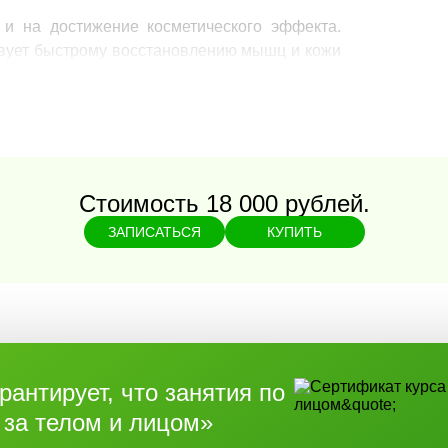
 и на достижение косметического эффекта.
твует быстрому восстановлению мышц и кожи
от шлаков, восстанавливает кровоснабжение
овится гладкой, эластичной, улучшается её
тные бугорки.
Стоимость 18 000 рублей.
пособствует:
ЗАПИСАТЬСЯ
КУПИТЬ
антирует, что занятия по
 за телом и лицом»