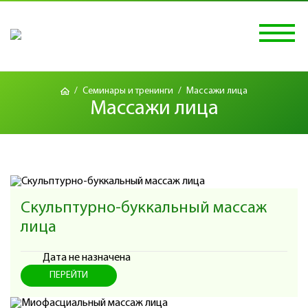
/
Семинары и тренинги
/
Массажи лица
Массажи лица
Скульптурно-буккальный массаж
лица
Дата не назначена
ПЕРЕЙТИ