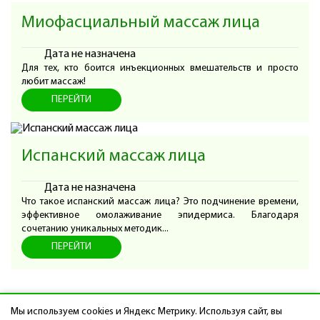
Миофасциальный массаж лица
Дата не назначена
Для тех, кто боится инъекционных вмешательств и просто
любит массаж!
ПЕРЕЙТИ
Испанский массаж лица
Дата не назначена
Что такое испанский массаж лица? Это подчинение времени,
эффективное омолаживание эпидермиса. Благодаря
сочетанию уникальных методик...
ПЕРЕЙТИ
Мы используем cookies и Яндекс Метрику. Используя сайт, вы