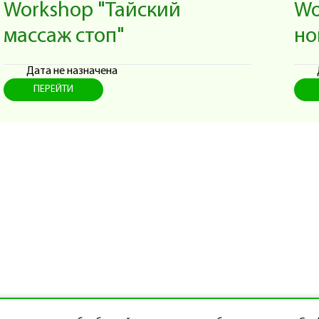
Workshop "Тайский
Wo
массаж стоп"
но
Дата не назначена
ПЕРЕЙТИ
ный центр профессионального массажа «Секрет». Курсы обучения, семина