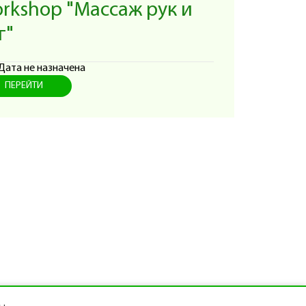
rkshop "Массаж рук и
г"
Дата не назначена
ПЕРЕЙТИ
ры и мастер-классы.