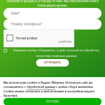
Заполните форму и отправьте нам. Мы перезвоним Вам в
ближайшее время.
Нажимая кнопку «Отправить», я даю согласие на
обработку
своих персональных данных
ОТПРАВИТЬ
Мы используем cookies и Яндекс Метрику. Используя сайт, вы
соглашаетесь с
обработкой данных
с целью сбора аналитики.
© 2014 - 2026 Учебный центр профессионального массажа «Секрет».
Cookies можно отключить в любой момент в настройках вашего
Курсы обучения, семинары и мастер-классы.
браузера.
Все права защищены.
ХОРОШО