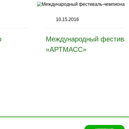
10.15.2016
о
Международный фестива
«АРТМАСС»
инары и мастер-классы.