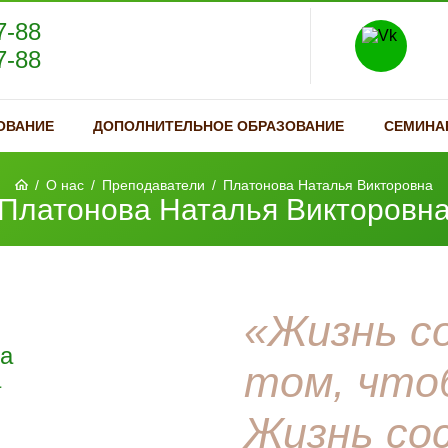
7-88
7-88
ОВАНИЕ
ДОПОЛНИТЕЛЬНОЕ ОБРАЗОВАНИЕ
СЕМИНА
/
О нас
/
Преподаватели
/
Платонова Наталья Викторовна
Платонова Наталья Викторовн
«Жизнь с
да
том, что
а
Жизнь со